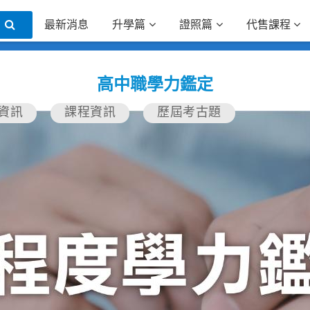
最新消息
升學篇
證照篇
代售課程
高中職學力鑑定
資訊
課程資訊
歷屆考古題